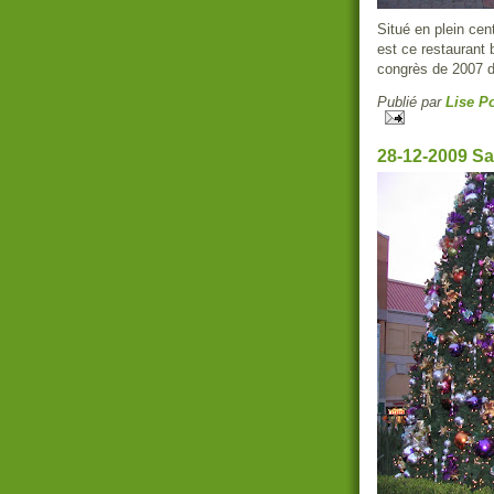
Situé en plein cen
est ce restaurant
congrès de 2007 
Publié par
Lise Po
28-12-2009 S