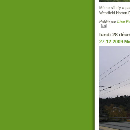
Même s'il n'y a pas
Westfield Horton P
Publié par
Lise Po
lundi 28 déc
27-12-2009 Mi