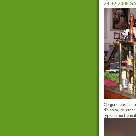
28-12-2009 S
Ce généreux bar à
d'alaska, de gros
typiquement brésil