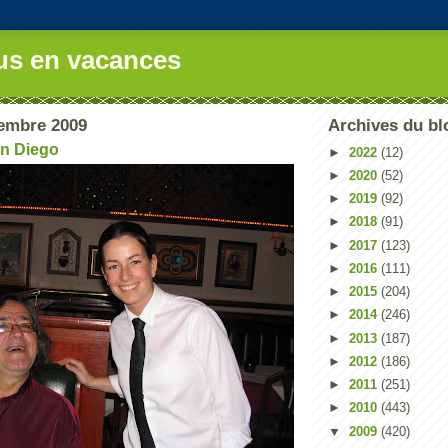
us en vacances
embre 2009
Archives du bl
an Diego
►
2022
(12)
►
2020
(52)
►
2019
(92)
►
2018
(91)
►
2017
(123)
►
2016
(111)
►
2015
(204)
►
2014
(246)
►
2013
(187)
►
2012
(186)
►
2011
(251)
►
2010
(443)
▼
2009
(420)