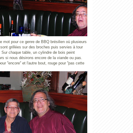
le mot pour ce genre de BBQ brésilien où plusieurs
sont grillées sur des broches puis servies à tour
. Sur chaque table, un cylindre de bois peint
urs si nous désirons encore de la viande ou pas.
our ''encore'' et l'autre bout, rouge pour ''pas cette