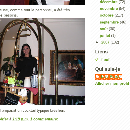
décembre
(72)
novembre
(54)
veuse, comme tout le personnel, a été très
os besoins.
octobre
(217)
septembre
(46)
août
(30)
juillet
(1)
►
2007
(102)
Liens
fiouf
Qui suis-je
Lise Poirier
Afficher mon profi
 préparait un cocktail typique brésilien.
irier
à
1:18 p.m.
1 commentaire: