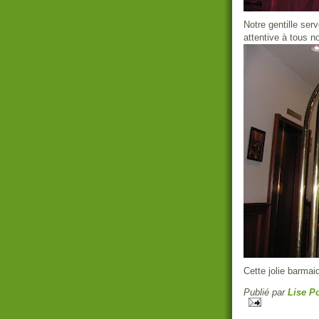
Notre gentille ser
attentive à tous n
Cette jolie barmaid
Publié par
Lise Po