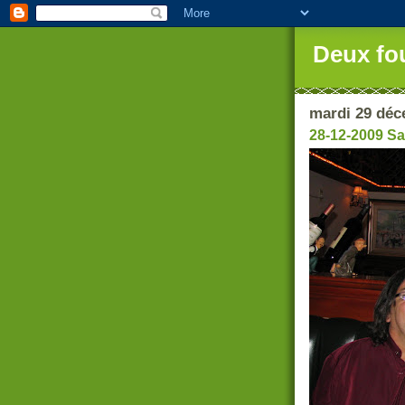
Deux fo
mardi 29 déc
28-12-2009 S