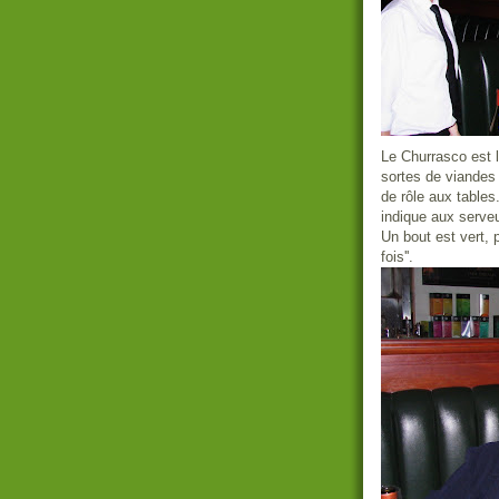
Le Churrasco est 
sortes de viandes 
de rôle aux tables
indique aux serve
Un bout est vert, p
fois''.