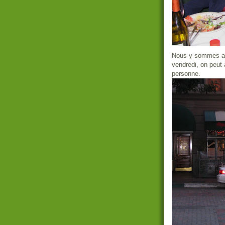
Nous y sommes all
vendredi, on peut
personne.