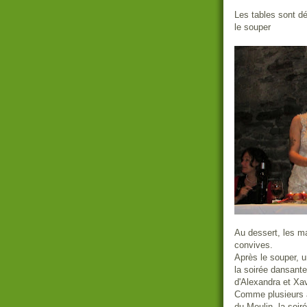
Les tables sont déc
le souper
Au dessert, les ma
convives.
Après le souper, u
la soirée dansant
d'Alexandra et Xav
Comme plusieurs a
du Moulin, la soiré