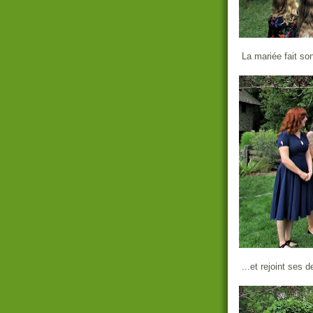
La mariée fait so
...et rejoint ses 