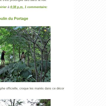
irier
à
4:38 p.m.
1 commentaire:
ulin du Portage
phe officielle, croque les mariés dans ce décor