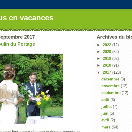
us en vacances
septembre 2017
Archives du bl
ulin du Portage
►
2022
(12)
►
2020
(52)
►
2019
(92)
►
2018
(91)
▼
2017
(123)
décembre
(3)
novembre
(12)
septembre
(12)
août
(6)
juillet
(7)
juin
(5)
avril
(2)
mars
(64)
larent leur amour réciproque devant parents et