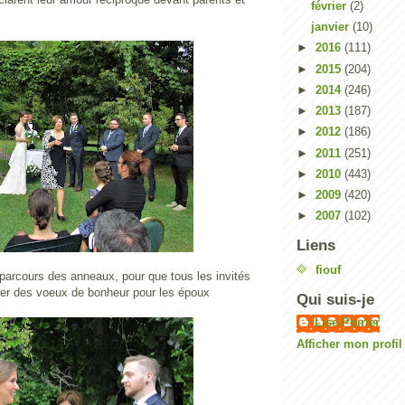
février
(2)
janvier
(10)
►
2016
(111)
►
2015
(204)
►
2014
(246)
►
2013
(187)
►
2012
(186)
►
2011
(251)
►
2010
(443)
►
2009
(420)
►
2007
(102)
Liens
fiouf
parcours des anneaux, pour que tous les invités
fier des voeux de bonheur pour les époux
Qui suis-je
Lise Poirier
Afficher mon profi