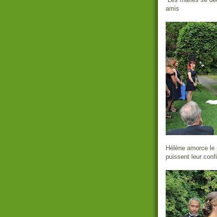
amis
Hélène amorce le 
puissent leur con