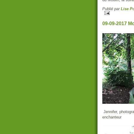
Publié par
Lise Po
09-09-2017 Mo
Jennifer, photogra
enchanteur