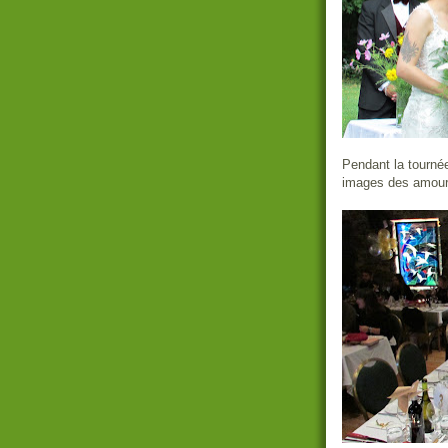
Pendant la tourné
images des amou