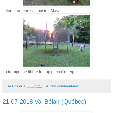
Liloo promène sa cousine Maya
La trempoline libère le trop plein d'énergie
Lise Poirier
à
5:36 p.m.
Aucun commentaire:
21-07-2018 Val Bélair (Québec)