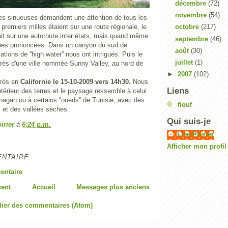
décembre
(72)
novembre
(54)
tes sinueuses demandent une attention de tous les
 premiers milles étaient sur une route régionale, le
octobre
(217)
ait sur une autoroute inter états, mais quand même
septembre
(46)
rbes prononcées. Dans un canyon du sud de
août
(30)
ations de ''high water'' nous ont intrigués. Puis le
juillet
(1)
près d'une ville nommée Sunny Valley, au nord de
►
2007
(102)
rés en
Californie le 15-10-2009 vers 14h30.
Nous
Liens
térieur des terres et le paysage ressemble à celui
nagan ou à certains ''oueds'' de Tunisie, avec des
fiouf
s et des vallées sèches.
Qui suis-je
irier
à
6:24 p.m.
Lise Poirier
Afficher mon profi
NTAIRE:
entaire
cent
Accueil
Messages plus anciens
lier des commentaires (Atom)