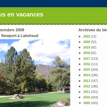
us en vacances
octobre 2009
Archives du bl
e Newport à Lakehead
►
2022
(12)
►
2020
(52)
►
2019
(92)
►
2018
(91)
►
2017
(123)
►
2016
(111)
►
2015
(204)
►
2014
(246)
►
2013
(187)
►
2012
(186)
►
2011
(251)
►
2010
(443)
▼
2009
(420)