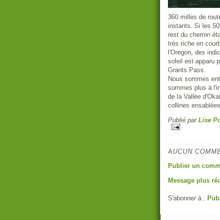
360 milles de rou
instants. Si les 50
rest du chemin ét
très riche en cou
l'Oregon, des indic
soleil est apparu 
Grants Pass.
Nous sommes ent
sommes plus à l'in
de la Vallée d'Oka
collines ensablée
Publié par
Lise Po
AUCUN COMME
Publier un comm
Message plus ré
S'abonner à :
Pub