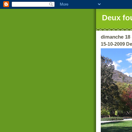
Deux fo
dimanche 18 
15-10-2009 D