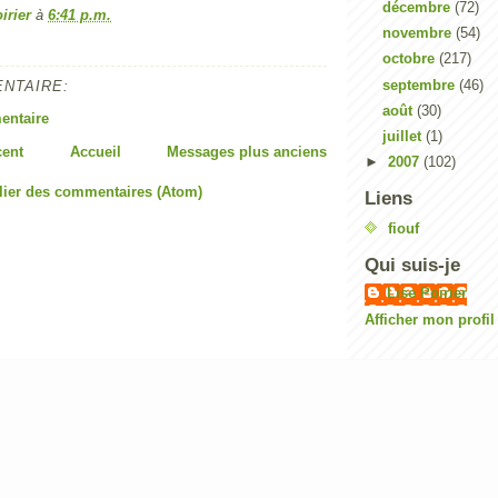
décembre
(72)
irier
à
6:41 p.m.
novembre
(54)
octobre
(217)
septembre
(46)
NTAIRE:
août
(30)
entaire
juillet
(1)
cent
Accueil
Messages plus anciens
►
2007
(102)
lier des commentaires (Atom)
Liens
fiouf
Qui suis-je
Lise Poirier
Afficher mon profi