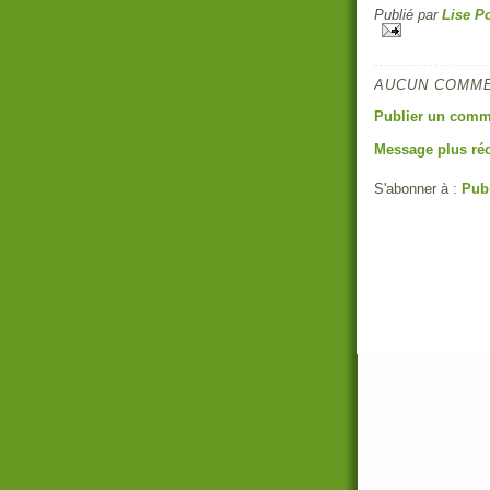
Publié par
Lise Po
AUCUN COMME
Publier un comm
Message plus ré
S'abonner à :
Pub