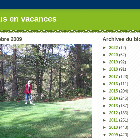
us en vacances
obre 2009
Archives du bl
►
2022
(12)
►
2020
(52)
►
2019
(92)
►
2018
(91)
►
2017
(123)
►
2016
(111)
►
2015
(204)
►
2014
(246)
►
2013
(187)
►
2012
(186)
►
2011
(251)
►
2010
(443)
▼
2009
(420)