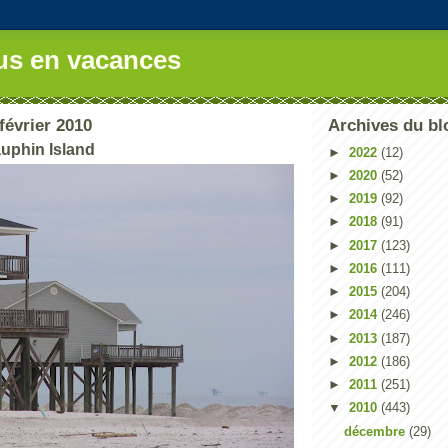
us en vacances
février 2010
Archives du bl
uphin Island
►
2022
(12)
►
2020
(52)
►
2019
(92)
►
2018
(91)
►
2017
(123)
►
2016
(111)
►
2015
(204)
►
2014
(246)
►
2013
(187)
►
2012
(186)
►
2011
(251)
▼
2010
(443)
décembre
(29)