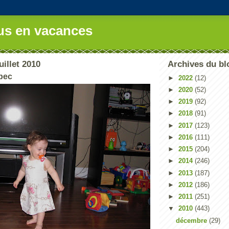
us en vacances
uillet 2010
Archives du bl
bec
►
2022
(12)
►
2020
(52)
►
2019
(92)
►
2018
(91)
►
2017
(123)
►
2016
(111)
►
2015
(204)
►
2014
(246)
►
2013
(187)
►
2012
(186)
►
2011
(251)
▼
2010
(443)
décembre
(29)