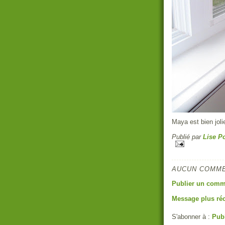
Maya est bien joli
Publié par
Lise Po
AUCUN COMME
Publier un comm
Message plus ré
S'abonner à :
Pub