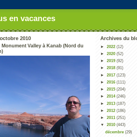
us en vacances
octobre 2010
Archives du bl
e Monument Valley à Kanab (Nord du
►
2022
(12)
n)
►
2020
(52)
►
2019
(92)
►
2018
(91)
►
2017
(123)
►
2016
(111)
►
2015
(204)
►
2014
(246)
►
2013
(187)
►
2012
(186)
►
2011
(251)
▼
2010
(443)
décembre
(29)