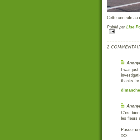
Cette centrale au
Publié par
Lise Po
2 COMMENTAI
Anonym
I was just
investiga
thanks for 
dimanche 
Anonym
C`est bien
les fleurs 
Passer une
xox