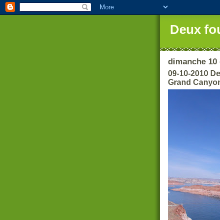
Deux fo
dimanche 10 
09-10-2010 D
Grand Canyo