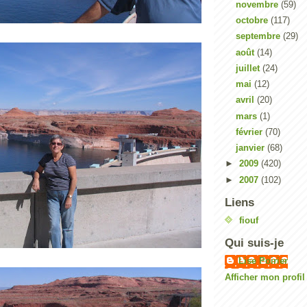
novembre
(59)
octobre
(117)
septembre
(29)
août
(14)
juillet
(24)
mai
(12)
avril
(20)
mars
(1)
février
(70)
janvier
(68)
►
2009
(420)
►
2007
(102)
Liens
fiouf
Qui suis-je
Lise Poirier
Afficher mon profi