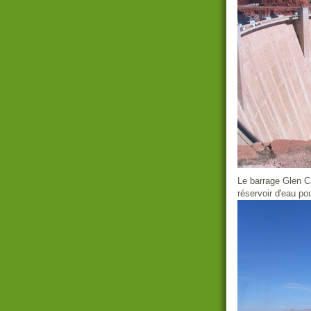
Le barrage Glen C
réservoir d'eau pou