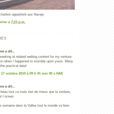
 charbon appartient aux Navajo
irier
à
7:23 p.m.
RES:
e a dit...
 seeking at related weblog content for my venture
tion when I happened to stumble upon yours. Many
the practical data!
17 octobre 2010 à 09 h 41 min 00 s HAE
e a dit...
 beau tout ca mais rien de mieux que la verdure,
et l`ocean.
 semaine dans la Vallee tout le monde va bien.