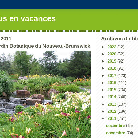
us en vacances
 2011
Archives du bl
ardin Botanique du Nouveau-Brunswick
►
2022
(12)
►
2020
(52)
►
2019
(92)
►
2018
(91)
►
2017
(123)
►
2016
(111)
►
2015
(204)
►
2014
(246)
►
2013
(187)
►
2012
(186)
▼
2011
(251)
décembre
(15)
novembre
(74)