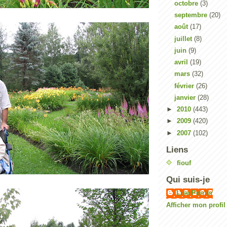
octobre
(3)
septembre
(20)
août
(17)
juillet
(8)
juin
(9)
avril
(19)
mars
(32)
février
(26)
janvier
(28)
►
2010
(443)
►
2009
(420)
►
2007
(102)
Liens
fiouf
Qui suis-je
Lise Poirier
Afficher mon profi