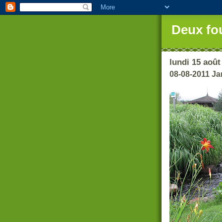
Deux fo
lundi 15 août
08-08-2011 J