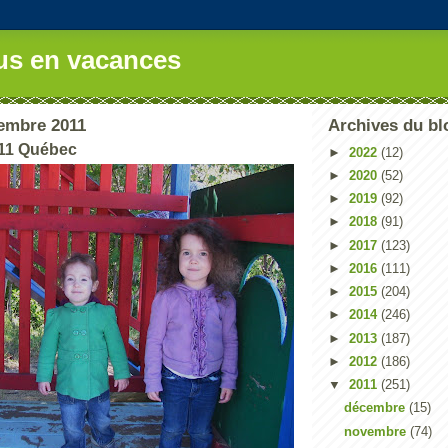
us en vacances
tembre 2011
Archives du bl
11 Québec
►
2022
(12)
►
2020
(52)
►
2019
(92)
►
2018
(91)
►
2017
(123)
►
2016
(111)
►
2015
(204)
►
2014
(246)
►
2013
(187)
►
2012
(186)
▼
2011
(251)
décembre
(15)
novembre
(74)