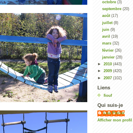
octobre
(3)
septembre
(20)
août
(17)
juillet
(8)
juin
(9)
avril
(19)
mars
(32)
février
(26)
janvier
(28)
►
2010
(443)
►
2009
(420)
►
2007
(102)
Liens
fiouf
Qui suis-je
Lise Poirier
Afficher mon profi