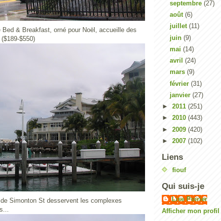
septembre
(27)
août
(6)
juillet
(11)
Bed & Breakfast, orné pour Noël, accueille des
juin
(9)
s ($189-$550)
mai
(14)
avril
(24)
mars
(9)
février
(31)
janvier
(27)
►
2011
(251)
►
2010
(443)
►
2009
(420)
►
2007
(102)
Liens
fiouf
Qui suis-je
Lise Poirier
 de Simonton St desservent les complexes
s...
Afficher mon profi