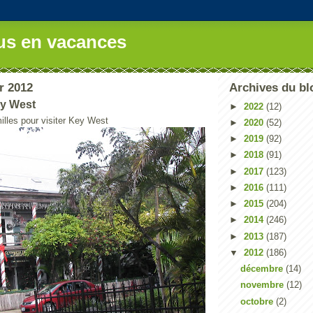
us en vacances
er 2012
Archives du bl
ey West
►
2022
(12)
illes pour visiter Key West
►
2020
(52)
►
2019
(92)
►
2018
(91)
►
2017
(123)
►
2016
(111)
►
2015
(204)
►
2014
(246)
►
2013
(187)
▼
2012
(186)
décembre
(14)
novembre
(12)
octobre
(2)