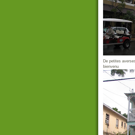
De petites averses
bienvenu