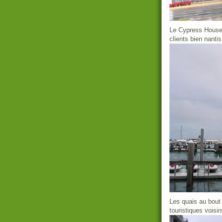
Le Cypress House 
clients bien nanti
Les quais au bout
touristiques voisin