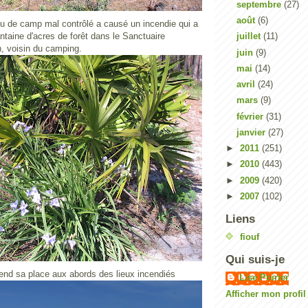
septembre
(27)
août
(6)
feu de camp mal contrôlé a causé un incendie qui a
taine d'acres de forêt dans le Sanctuaire
juillet
(11)
, voisin du camping.
juin
(9)
mai
(14)
avril
(24)
mars
(9)
février
(31)
janvier
(27)
►
2011
(251)
►
2010
(443)
►
2009
(420)
►
2007
(102)
Liens
fiouf
Qui suis-je
rend sa place aux abords des lieux incendiés
Lise Poirier
Afficher mon profi