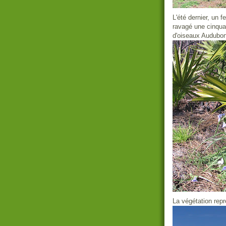
L'été dernier, un 
ravagé une cinquan
d'oiseaux Audubon
La végétation rep