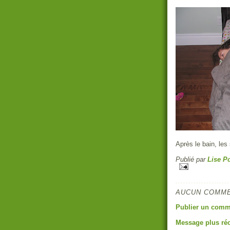
Après le bain, les
Publié par
Lise Po
AUCUN COMME
Publier un comm
Message plus ré