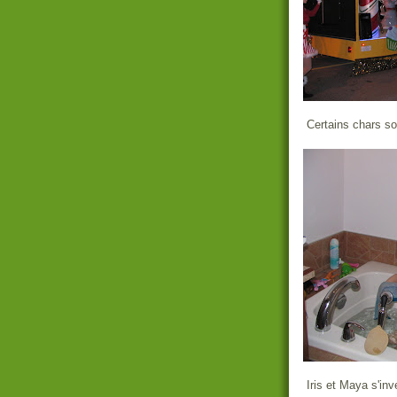
Certains chars so
Iris et Maya s'inv