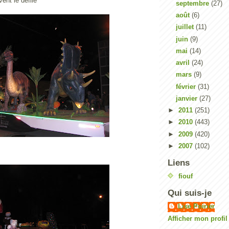
ent le défilé
septembre
(27)
août
(6)
juillet
(11)
juin
(9)
mai
(14)
avril
(24)
mars
(9)
février
(31)
janvier
(27)
►
2011
(251)
►
2010
(443)
►
2009
(420)
►
2007
(102)
Liens
fiouf
Qui suis-je
Lise Poirier
Afficher mon profi