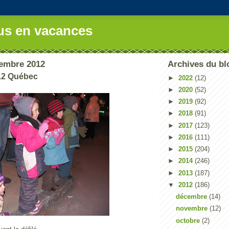
us en vacances
embre 2012
Archives du bl
12 Québec
►
2022
(12)
►
2020
(52)
►
2019
(92)
►
2018
(91)
►
2017
(123)
►
2016
(111)
►
2015
(204)
►
2014
(246)
►
2013
(187)
▼
2012
(186)
décembre
(14)
novembre
(12)
octobre
(2)