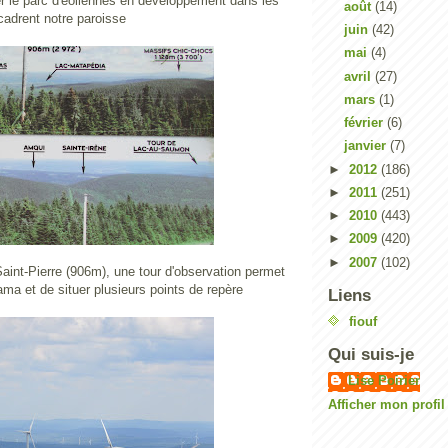
er le parc d'éoliennes en développement dans les
août
(14)
adrent notre paroisse
juin
(42)
mai
(4)
avril
(27)
mars
(1)
février
(6)
janvier
(7)
►
2012
(186)
►
2011
(251)
►
2010
(443)
►
2009
(420)
►
2007
(102)
aint-Pierre (906m), une tour d'observation permet
ama et de situer plusieurs points de repère
Liens
fiouf
Qui suis-je
Lise Poirier
Afficher mon profi