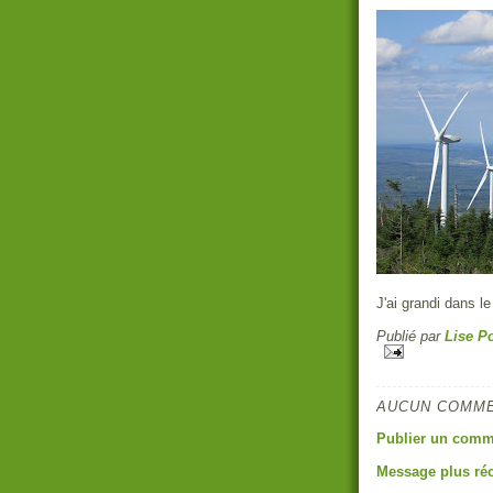
J'ai grandi dans l
Publié par
Lise Po
AUCUN COMME
Publier un comm
Message plus ré