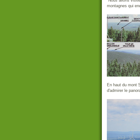
Nous allons visit
montagnes qui enc
En haut du mont S
d'admirer le panor