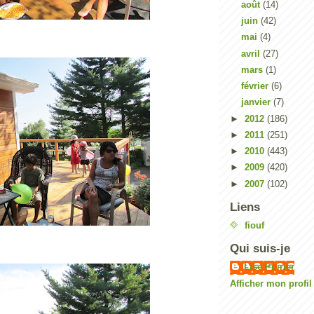
août
(14)
juin
(42)
mai
(4)
avril
(27)
mars
(1)
février
(6)
janvier
(7)
►
2012
(186)
►
2011
(251)
►
2010
(443)
►
2009
(420)
►
2007
(102)
Liens
fiouf
Qui suis-je
Lise Poirier
Afficher mon profi