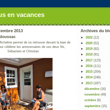
us en vacances
tembre 2013
Archives du bl
adoussac
►
2022
(12)
Micheline permet de se retrouver devant la baie de
►
2020
(52)
r célébrer les anniversaires de ses deux fils,
►
2019
(92)
Sébastien et Christian
►
2018
(91)
►
2017
(123)
►
2016
(111)
►
2015
(204)
►
2014
(246)
▼
2013
(187)
décembre
(16)
novembre
(49)
octobre
(6)
septembre
(15)