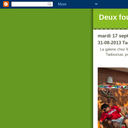
Deux fo
mardi 17 sep
31-08-2013 T
La galerie chez 
Tadoussac pou