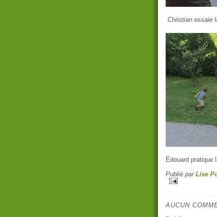
Christian essaie l
Édouard pratique l
Publié par
Lise Po
AUCUN COMME