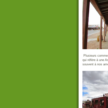
Plusieurs commerce
qui réfère à une A
souvent à nos am