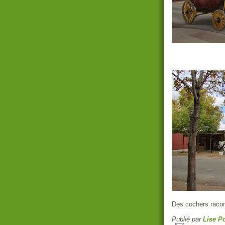
Des cochers racont
Publié par
Lise Po