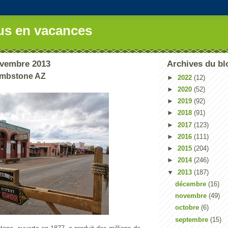
us en vacances
ovembre 2013
Archives du bl
ombstone AZ
►
2022
(12)
►
2020
(52)
►
2019
(92)
►
2018
(91)
►
2017
(123)
►
2016
(111)
►
2015
(204)
►
2014
(246)
▼
2013
(187)
décembre
(16)
novembre
(49)
octobre
(6)
septembre
(15)