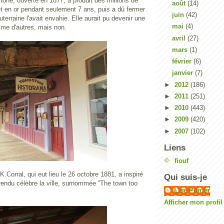
one, ouverte en 1877, a produit des millions de
août
(14)
et en or pendant seulement 7 ans, puis a dû fermer
juin
(42)
terraine l'avait envahie. Elle aurait pu devenir une
mai
(4)
mme d'autres, mais non.
avril
(27)
mars
(1)
février
(6)
janvier
(7)
►
2012
(186)
►
2011
(251)
►
2010
(443)
►
2009
(420)
►
2007
(102)
Liens
fiouf
K.Corral, qui eut lieu le 26 octobre 1881, a inspiré
Qui suis-je
 rendu célèbre la ville, surnommée ''The town too
Lise Poirier
Afficher mon profi