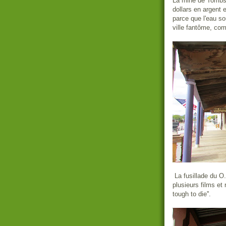
La mine de Tombst
dollars en argent 
parce que l'eau sou
ville fantôme, co
La fusillade du O.
plusieurs films et
tough to die''.