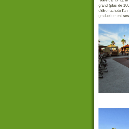
Notre camping, le
grand (plus de 100
d'être racheté l'an
graduellement