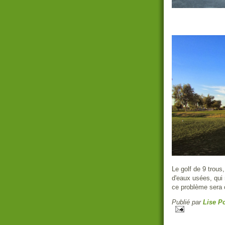
Le golf de 9 trous
d'eaux usées, qu
ce problème sera 
Publié par
Lise Po