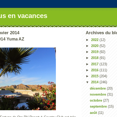
us en vacances
nvier 2014
Archives du bl
2014 Yuma AZ
►
2022
(12)
►
2020
(52)
►
2019
(92)
►
2018
(91)
►
2017
(123)
►
2016
(111)
►
2015
(204)
▼
2014
(246)
décembre
(20)
novembre
(31)
octobre
(27)
septembre
(15)
août
(11)