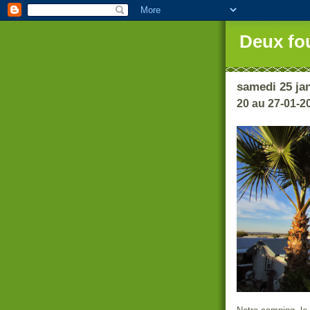
Deux fo
samedi 25 ja
20 au 27-01-