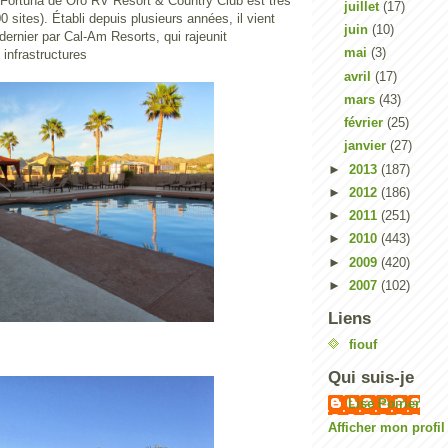
 Fortuna de Oro RV Resort & Country Club est très
juillet
(17)
0 sites). Établi depuis plusieurs années, il vient
juin
(10)
 dernier par Cal-Am Resorts, qui rajeunit
mai
(3)
 ses infrastructures
avril
(17)
mars
(43)
février
(25)
janvier
(27)
►
2013
(187)
►
2012
(186)
►
2011
(251)
►
2010
(443)
►
2009
(420)
►
2007
(102)
Liens
fiouf
Qui suis-je
Lise Poirier
Afficher mon profi