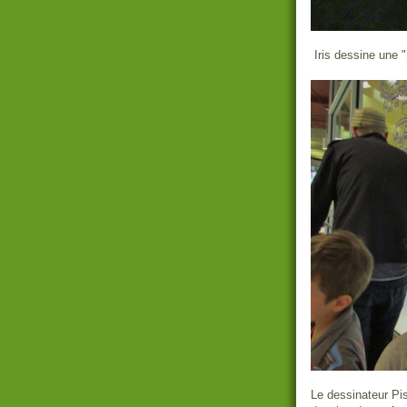
Iris dessine une "
Le dessinateur Pis