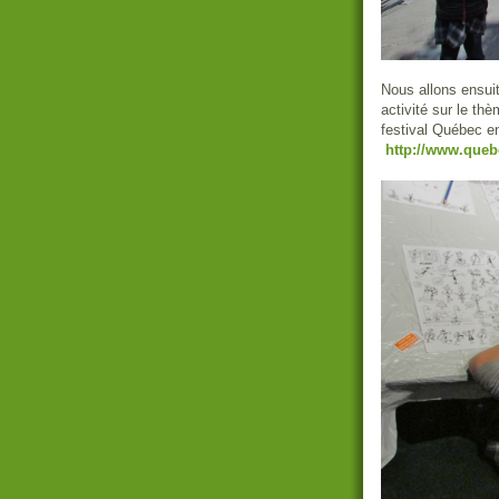
Nous allons ensuit
activité sur le th
festival Québe
http://www.queb