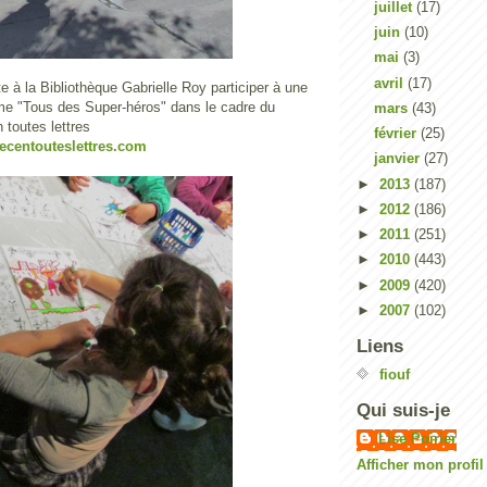
juillet
(17)
juin
(10)
mai
(3)
avril
(17)
e à la Bibliothèque Gabrielle Roy participer à une
ème "Tous des Super-héros" dans le cadre du
mars
(43)
c en toutes lettres
février
(25)
ecentouteslettres.com
janvier
(27)
►
2013
(187)
►
2012
(186)
►
2011
(251)
►
2010
(443)
►
2009
(420)
►
2007
(102)
Liens
fiouf
Qui suis-je
Lise Poirier
Afficher mon profi