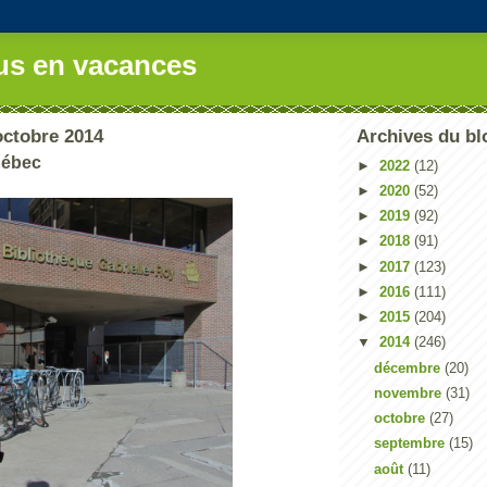
us en vacances
octobre 2014
Archives du bl
uébec
►
2022
(12)
►
2020
(52)
►
2019
(92)
►
2018
(91)
►
2017
(123)
►
2016
(111)
►
2015
(204)
▼
2014
(246)
décembre
(20)
novembre
(31)
octobre
(27)
septembre
(15)
août
(11)