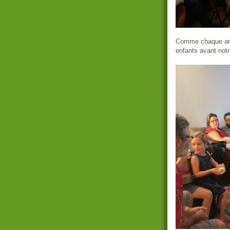
Comme chaque anné
enfants avant notr