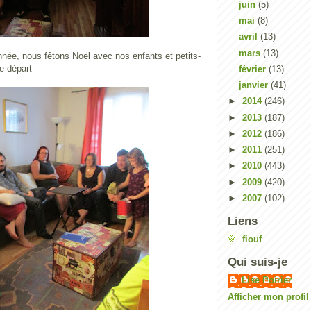
juin
(5)
mai
(8)
avril
(13)
mars
(13)
e, nous fêtons Noël avec nos enfants et petits-
e départ
février
(13)
janvier
(41)
►
2014
(246)
►
2013
(187)
►
2012
(186)
►
2011
(251)
►
2010
(443)
►
2009
(420)
►
2007
(102)
Liens
fiouf
Qui suis-je
Lise Poirier
Afficher mon profi