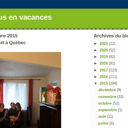
us en vacances
bre 2015
Archives du bl
oël à Québec
►
2022
(12)
►
2020
(52)
►
2019
(92)
►
2018
(91)
►
2017
(123)
►
2016
(111)
▼
2015
(204)
décembre
(9)
novembre
(33)
octobre
(51)
septembre
(1)
août
(11)
juillet
(6)