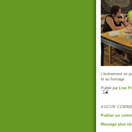
L'événement se po
et au fromage
Publié par
Lise Po
AUCUN COMME
Publier un comm
Message plus ré