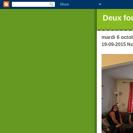
Deux fo
mardi 6 octo
19-09-2015 N