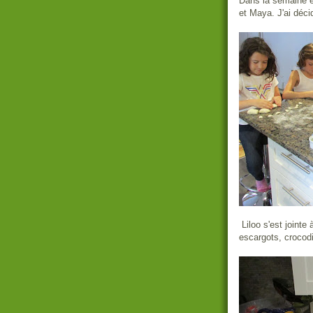
Dans la semaine en
et Maya. J'ai déci
Liloo s'est jointe
escargots, crocodi