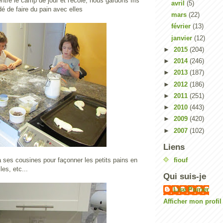
tre le camp de jour et l'école, nous gardons Iris
avril
(5)
dé de faire du pain avec elles
mars
(22)
février
(13)
janvier
(12)
►
2015
(204)
►
2014
(246)
►
2013
(187)
►
2012
(186)
►
2011
(251)
►
2010
(443)
►
2009
(420)
►
2007
(102)
Liens
 à ses cousines pour façonner les petits pains en
fiouf
les, etc...
Qui suis-je
Lise Poirier
Afficher mon profi