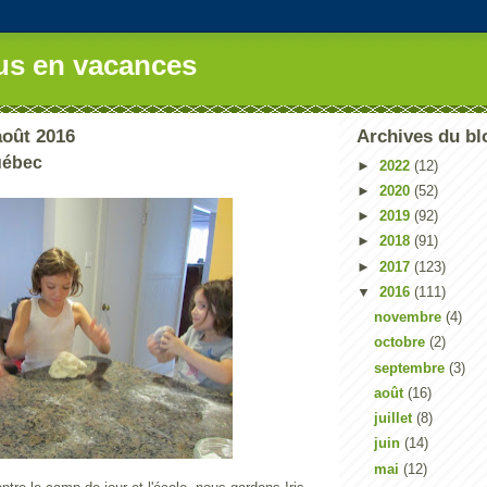
us en vacances
août 2016
Archives du bl
uébec
►
2022
(12)
►
2020
(52)
►
2019
(92)
►
2018
(91)
►
2017
(123)
▼
2016
(111)
novembre
(4)
octobre
(2)
septembre
(3)
août
(16)
juillet
(8)
juin
(14)
mai
(12)