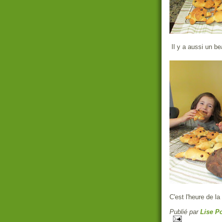
Il y a aussi un b
C'est l'heure de l
Publié par
Lise Po