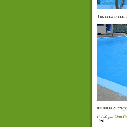
Les deux soeurs a
Iris saute du tre
Publié par
Lise Po