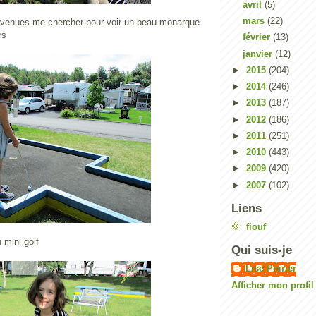
avril
(5)
mars
(22)
 venues me chercher pour voir un beau monarque
rs
février
(13)
janvier
(12)
►
2015
(204)
►
2014
(246)
►
2013
(187)
►
2012
(186)
►
2011
(251)
►
2010
(443)
►
2009
(420)
►
2007
(102)
Liens
fiouf
 mini golf
Qui suis-je
Lise Poirier
Afficher mon profi