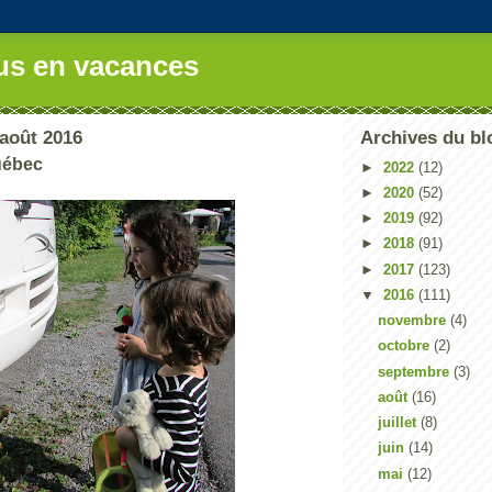
us en vacances
août 2016
Archives du bl
uébec
►
2022
(12)
►
2020
(52)
►
2019
(92)
►
2018
(91)
►
2017
(123)
▼
2016
(111)
novembre
(4)
octobre
(2)
septembre
(3)
août
(16)
juillet
(8)
juin
(14)
mai
(12)