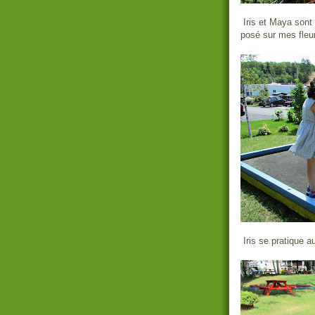
Iris et Maya sont
posé sur mes fleu
Iris se pratique au