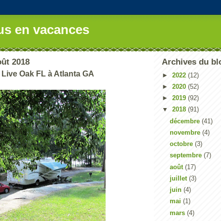
us en vacances
oût 2018
Archives du bl
 Live Oak FL à Atlanta GA
►
2022
(12)
►
2020
(52)
►
2019
(92)
▼
2018
(91)
décembre
(41)
novembre
(4)
octobre
(3)
septembre
(7)
août
(17)
juillet
(3)
juin
(4)
mai
(1)
mars
(4)