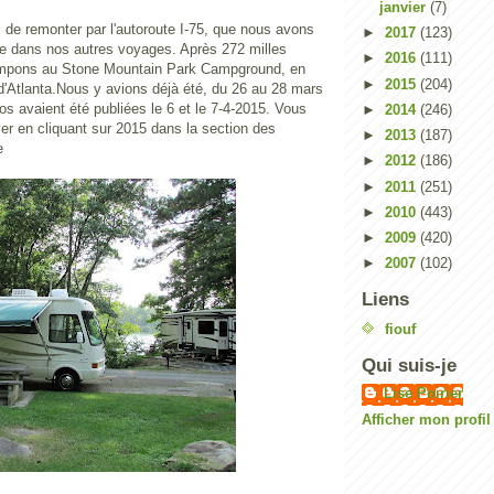
janvier
(7)
 de remonter par l'autoroute I-75, que nous avons
►
2017
(123)
e dans nos autres voyages. Après 272 milles
►
2016
(111)
mpons au Stone Mountain Park Campground, en
►
2015
(204)
d'Atlanta.Nous y avions déjà été, du 26 au 28 mars
s avaient été publiées le 6 et le 7-4-2015. Vous
►
2014
(246)
er en cliquant sur 2015 dans la section des
►
2013
(187)
e
►
2012
(186)
►
2011
(251)
►
2010
(443)
►
2009
(420)
►
2007
(102)
Liens
fiouf
Qui suis-je
Lise Poirier
Afficher mon profi