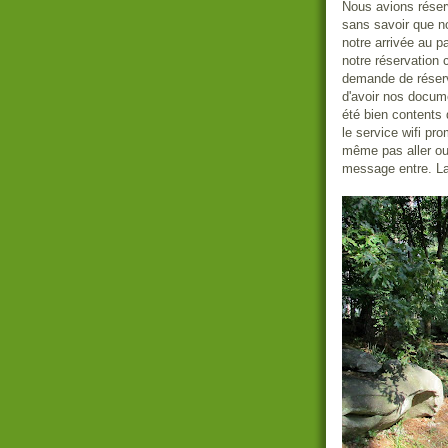
Nous avions réserv
sans savoir que no
notre arrivée au p
notre réservation 
demande de réserv
d'avoir nos docu
été bien contents 
le service wifi p
même pas aller ouv
message entre. La