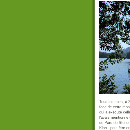
Tous les soirs, à 
face de cette mon
qui a exécuté cel
l'avais mentionné
ce Parc de Stone 
Klan...peut-être en