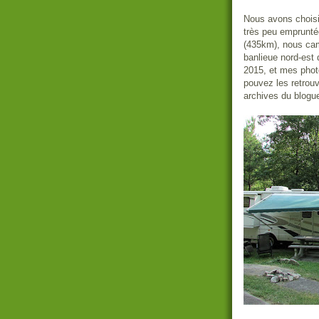
Nous avons choisi
très peu emprunté
(435km), nous ca
banlieue nord-est 
2015, et mes photo
pouvez les retrouv
archives du blogu