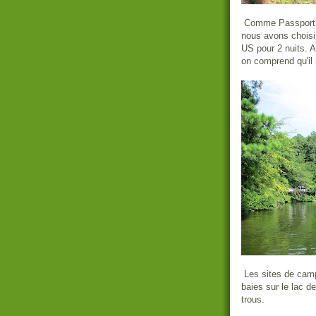
Comme Passport A
nous avons choisi 
US pour 2 nuits. A
on comprend qu'il 
Les sites de campi
baies sur le lac d
trous.