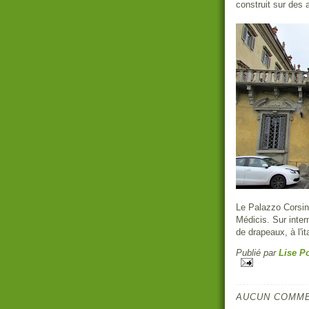
construit sur des 
Le Palazzo Corsini
Médicis. Sur inter
de drapeaux, à l'i
Publié par
Lise Po
AUCUN COMME