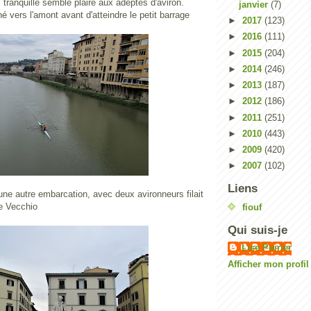
 tranquille semble plaire aux adeptes d'aviron.
janvier
(7)
né vers l'amont avant d'atteindre le petit barrage
►
2017
(123)
►
2016
(111)
►
2015
(204)
►
2014
(246)
►
2013
(187)
►
2012
(186)
►
2011
(251)
►
2010
(443)
►
2009
(420)
►
2007
(102)
Liens
une autre embarcation, avec deux avironneurs filait
e Vecchio
fiouf
Qui suis-je
Lise Poirier
Afficher mon profi