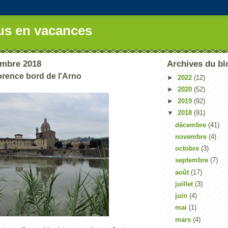
us en vacances
embre 2018
Archives du bl
orence bord de l'Arno
►
2022
(12)
►
2020
(52)
►
2019
(92)
▼
2018
(91)
décembre
(41)
novembre
(4)
octobre
(3)
septembre
(7)
août
(17)
juillet
(3)
juin
(4)
mai
(1)
mars
(4)