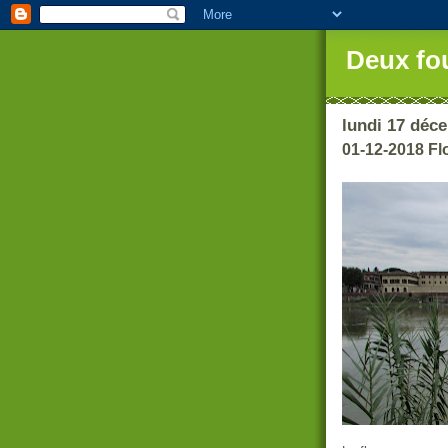
Deux fo
lundi 17 déc
01-12-2018 Fl