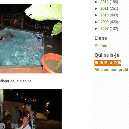
►
2012
(186)
►
2011
(251)
►
2010
(443)
►
2009
(420)
►
2007
(102)
Liens
fiouf
Qui suis-je
Lise Poirier
Afficher mon profi
fitent de la piscine