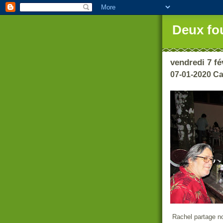
Deux fo
vendredi 7 fé
07-01-2020 Cas
Rachel partage no