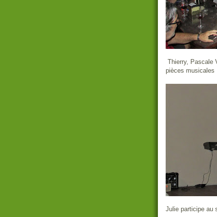
Thierry, Pascale 
pièces musicales
Julie participe au