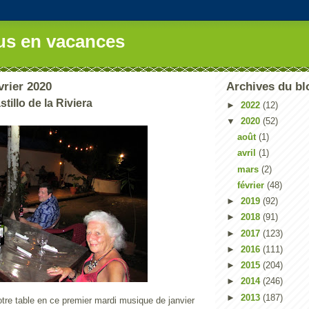
us en vacances
vrier 2020
Archives du bl
tillo de la Riviera
►
2022
(12)
▼
2020
(52)
août
(1)
avril
(1)
mars
(2)
février
(48)
►
2019
(92)
►
2018
(91)
►
2017
(123)
►
2016
(111)
►
2015
(204)
►
2014
(246)
►
2013
(187)
tre table en ce premier mardi musique de janvier