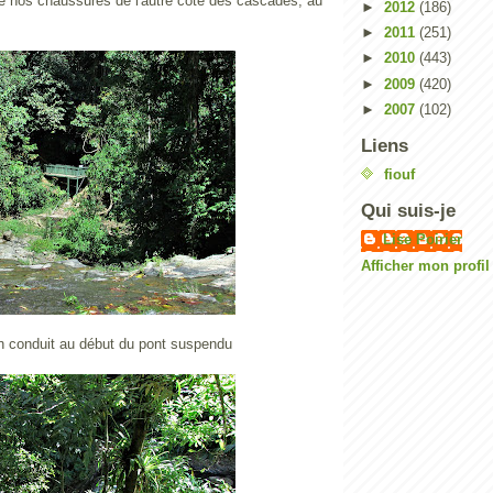
 nos chaussures de l'autre côté des cascades, au
►
2012
(186)
►
2011
(251)
►
2010
(443)
►
2009
(420)
►
2007
(102)
Liens
fiouf
Qui suis-je
Lise Poirier
Afficher mon profi
n conduit au début du pont suspendu