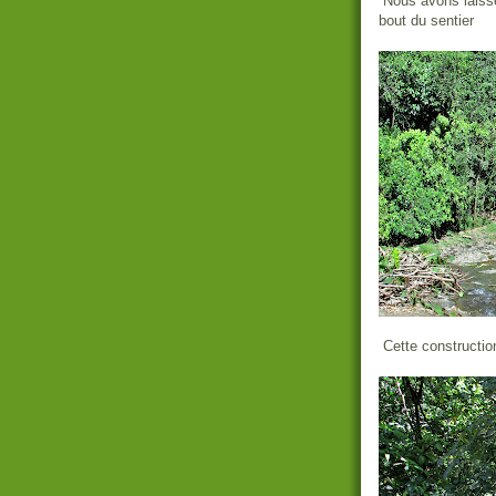
Nous avons laissé
bout du sentier
Cette constructio