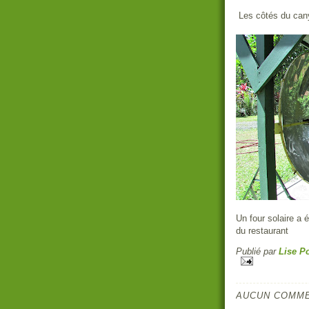
Les côtés du cany
Un four solaire a 
du restaurant
Publié par
Lise Po
AUCUN COMME