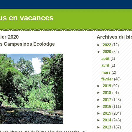
us en vacances
ier 2020
Archives du bl
os Campesinos Ecolodge
►
2022
(12)
▼
2020
(52)
août
(1)
avril
(1)
mars
(2)
février
(48)
►
2019
(92)
►
2018
(91)
►
2017
(123)
►
2016
(111)
►
2015
(204)
►
2014
(246)
►
2013
(187)