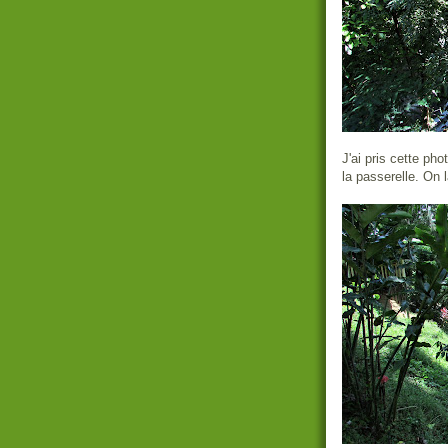
J'ai pris cette pho
la passerelle. On 