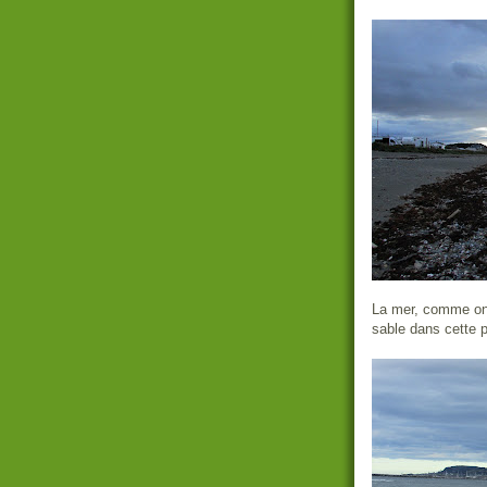
La mer, comme on 
sable dans cette p