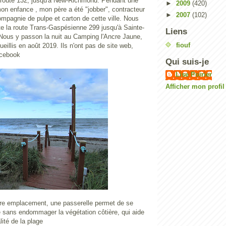
la route 132, jusqu'à New-Richmond. Pendant une
►
2009
(420)
on enfance , mon père a été "jobber", contracteur
►
2007
(102)
compagnie de pulpe et carton de cette ville. Nous
e la route Trans-Gaspésienne 299 jusqu'à Sainte-
Liens
ous y passon la nuit au Camping l'Ancre Jaune,
fiouf
ueillis en août 2019. Ils n'ont pas de site web,
acebook
Qui suis-je
Lise Poirier
Afficher mon profi
tre emplacement, une passerelle permet de se
e sans endommager la végétation côtière, qui aide
lité de la plage