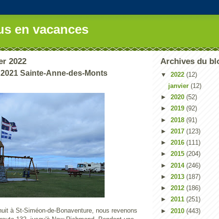
us en vacances
er 2022
Archives du bl
 2021 Sainte-Anne-des-Monts
▼
2022
(12)
janvier
(12)
►
2020
(52)
►
2019
(92)
►
2018
(91)
►
2017
(123)
►
2016
(111)
►
2015
(204)
►
2014
(246)
►
2013
(187)
►
2012
(186)
►
2011
(251)
nuit à St-Siméon-de-Bonaventure, nous revenons
►
2010
(443)