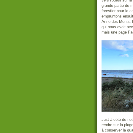
vers l'ouest sur 
grande partie de m
forestier pour la 
empruntons ensuit
Anne-des-Monts. N
qui nous avait acc
mais une page F
Just à côté de no
rendre sur la plag
à conserver la qua