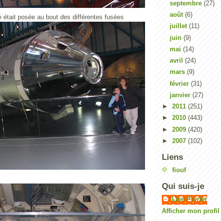
septembre
(27)
août
(6)
 était posée au bout des différentes fusées
juillet
(11)
juin
(9)
mai
(14)
avril
(24)
mars
(9)
février
(31)
janvier
(27)
►
2011
(251)
►
2010
(443)
►
2009
(420)
►
2007
(102)
Liens
fiouf
Qui suis-je
Lise Poirier
Afficher mon profi