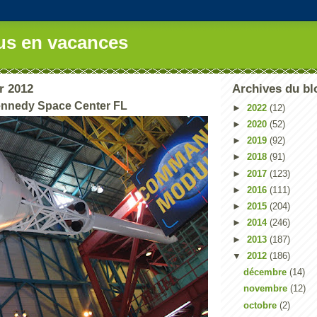
us en vacances
er 2012
Archives du bl
ennedy Space Center FL
►
2022
(12)
►
2020
(52)
►
2019
(92)
►
2018
(91)
►
2017
(123)
►
2016
(111)
►
2015
(204)
►
2014
(246)
►
2013
(187)
▼
2012
(186)
décembre
(14)
novembre
(12)
octobre
(2)