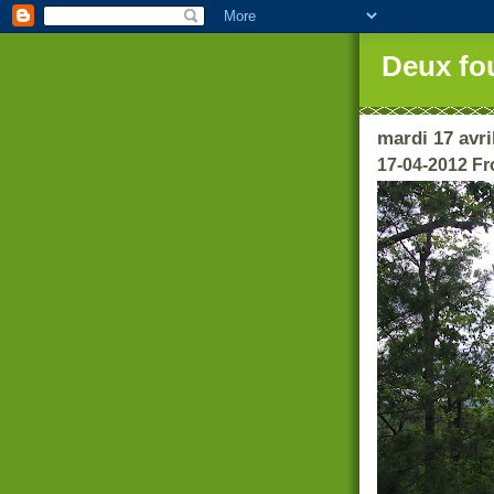
Deux fo
mardi 17 avri
17-04-2012 Fr