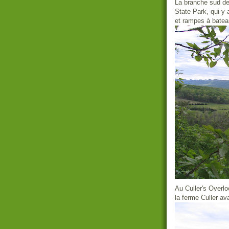
La branche sud de
State Park, qui y
et rampes à bate
Au Culler's Overlo
la ferme Culler av