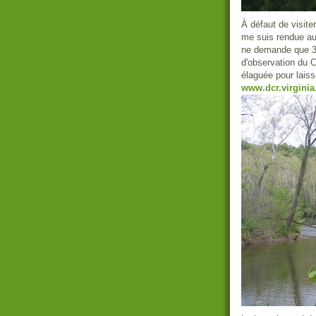
À défaut de visite
me suis rendue au
ne demande que 3$ 
d'observation du C
élaguée pour laiss
www.dcr.virginia