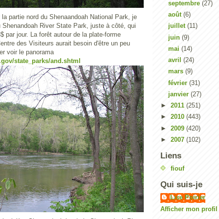
septembre
(27)
août
(6)
r la partie nord du Shenaandoah National Park, je
 Shenandoah River State Park, juste à côté, qui
juillet
(11)
par jour. La forêt autour de la plate-forme
juin
(9)
entre des Visiteurs aurait besoin d'être un peu
mai
(14)
er voir le panorama
avril
(24)
.gov/state_parks/and.shtml
mars
(9)
février
(31)
janvier
(27)
►
2011
(251)
►
2010
(443)
►
2009
(420)
►
2007
(102)
Liens
fiouf
Qui suis-je
Lise Poirier
Afficher mon profi