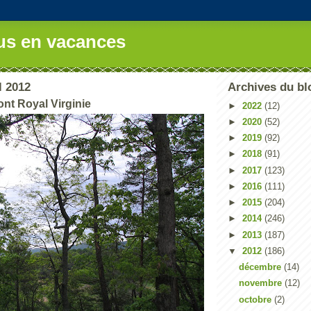
us en vacances
l 2012
Archives du bl
ont Royal Virginie
►
2022
(12)
►
2020
(52)
►
2019
(92)
►
2018
(91)
►
2017
(123)
►
2016
(111)
►
2015
(204)
►
2014
(246)
►
2013
(187)
▼
2012
(186)
décembre
(14)
novembre
(12)
octobre
(2)