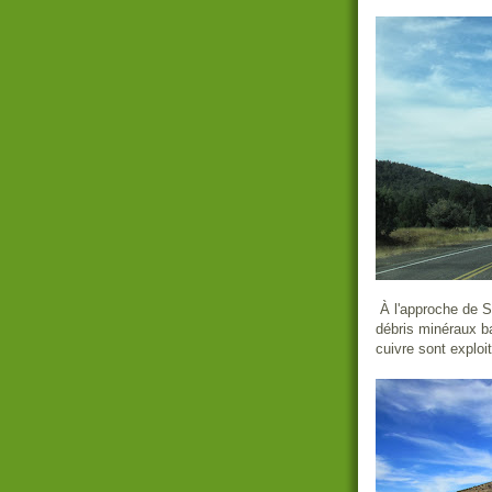
À l'approche de S
débris minéraux ba
cuivre sont explo