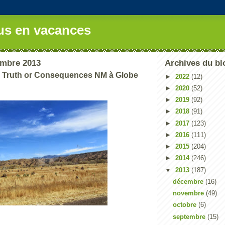
us en vacances
embre 2013
Archives du bl
e Truth or Consequences NM à Globe
►
2022
(12)
►
2020
(52)
►
2019
(92)
►
2018
(91)
►
2017
(123)
►
2016
(111)
►
2015
(204)
►
2014
(246)
▼
2013
(187)
décembre
(16)
novembre
(49)
octobre
(6)
septembre
(15)