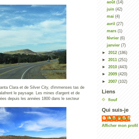
août
(14)
juin
(42)
mai
(4)
avril
(27)
mars
(1)
février
(6)
janvier
(7)
►
2012
(186)
►
2011
(251)
►
2010
(443)
►
2009
(420)
►
2007
(102)
anta Clara et de Silver City, d'immenses tas de
Liens
lafrent le paysage. Les mines d'argent et de
itées depuis les années 1800 dans le secteur
fiouf
Qui suis-je
Lise Poirier
Afficher mon profi