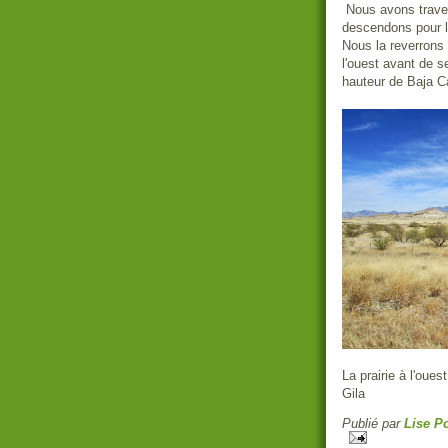
Nous avons traver
descendons pour la
Nous la reverrons 
l'ouest avant de se
hauteur de Baja Ca
La prairie à l'oue
Gila
Publié par
Lise Po