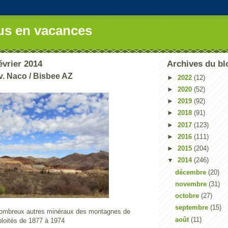
us en vacances
évrier 2014
Archives du bl
év. Naco / Bisbee AZ
►
2022
(12)
►
2020
(52)
►
2019
(92)
►
2018
(91)
►
2017
(123)
►
2016
(111)
►
2015
(204)
▼
2014
(246)
décembre
(20)
novembre
(31)
octobre
(27)
septembre
(15)
 nombreux autres minéraux des montagnes de
août
(11)
ploités de 1877 à 1974