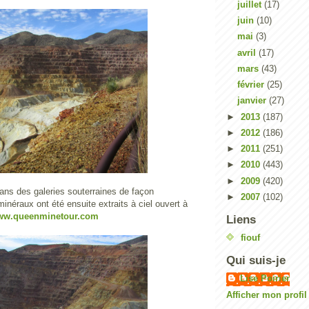
juillet
(17)
juin
(10)
mai
(3)
avril
(17)
mars
(43)
février
(25)
janvier
(27)
►
2013
(187)
►
2012
(186)
►
2011
(251)
►
2010
(443)
►
2009
(420)
ans des galeries souterraines de façon
►
2007
(102)
 minéraux ont été ensuite extraits à ciel ouvert à
ww.queenminetour.com
Liens
fiouf
Qui suis-je
Lise Poirier
Afficher mon profi