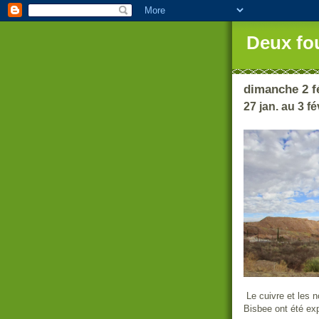
Deux fo
dimanche 2 f
27 jan. au 3 f
Le cuivre et les
Bisbee ont été ex