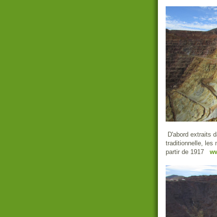
D'abord extraits d
traditionnelle, les
partir de 1917
w