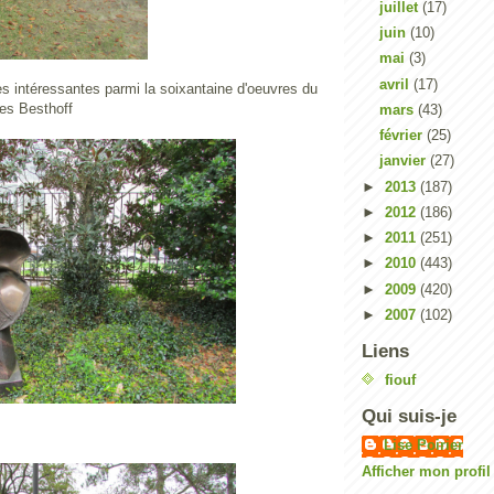
juillet
(17)
juin
(10)
mai
(3)
avril
(17)
s intéressantes parmi la soixantaine d'oeuvres du
res Besthoff
mars
(43)
février
(25)
janvier
(27)
►
2013
(187)
►
2012
(186)
►
2011
(251)
►
2010
(443)
►
2009
(420)
►
2007
(102)
Liens
fiouf
Qui suis-je
Lise Poirier
Afficher mon profi