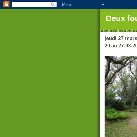
Deux fo
jeudi 27 mar
20 au 27-03-2