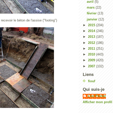
avril
(5)
mars
(22)
février
(13)
janvier
(12)
recevoir le béton de l'assise ("footing")
►
2015
(204)
►
2014
(246)
►
2013
(187)
►
2012
(186)
►
2011
(251)
►
2010
(443)
►
2009
(420)
►
2007
(102)
Liens
fiouf
Qui suis-je
Lise Poirier
Afficher mon profi