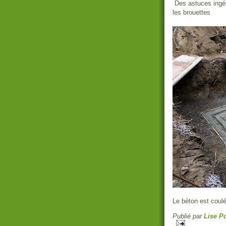
Des astuces ingén
les brouettes
Le béton est coulé
Publié par
Lise Po