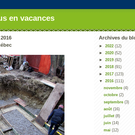
us en vacances
 2016
Archives du bl
uébec
►
2022
(12)
►
2020
(52)
►
2019
(92)
►
2018
(91)
►
2017
(123)
▼
2016
(111)
novembre
(4)
octobre
(2)
septembre
(3)
août
(16)
juillet
(8)
juin
(14)
mai
(12)