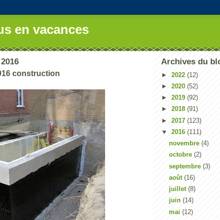
us en vacances
 2016
Archives du bl
016 construction
►
2022
(12)
►
2020
(52)
►
2019
(92)
►
2018
(91)
►
2017
(123)
▼
2016
(111)
novembre
(4)
octobre
(2)
septembre
(3)
août
(16)
juillet
(8)
juin
(14)
mai
(12)