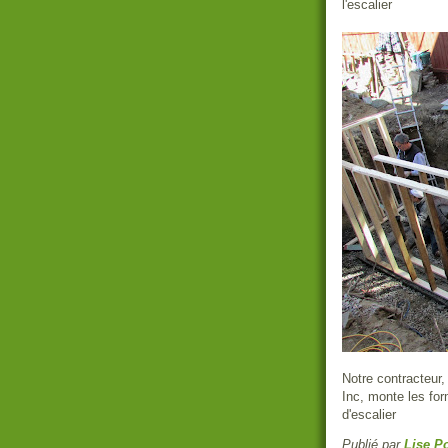
l'escalier
Notre contracteu
Inc, monte les fo
d'escalier
Publié par
Lise Po