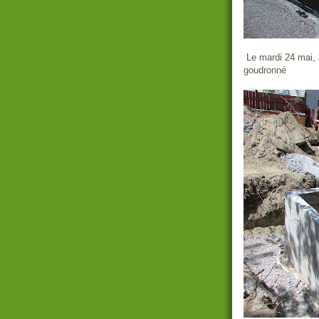
Le mardi 24 mai, l
goudronné