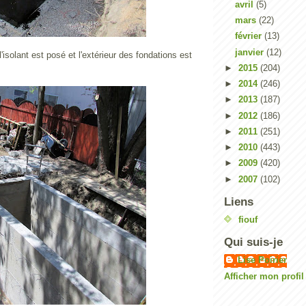
avril
(5)
mars
(22)
février
(13)
janvier
(12)
'isolant est posé et l'extérieur des fondations est
►
2015
(204)
►
2014
(246)
►
2013
(187)
►
2012
(186)
►
2011
(251)
►
2010
(443)
►
2009
(420)
►
2007
(102)
Liens
fiouf
Qui suis-je
Lise Poirier
Afficher mon profi