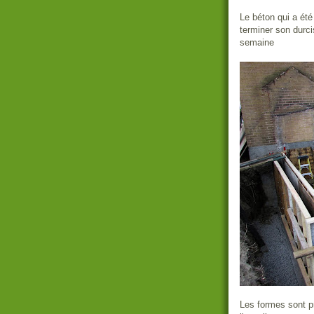
Le béton qui a été
terminer son durci
semaine
Les formes sont pr